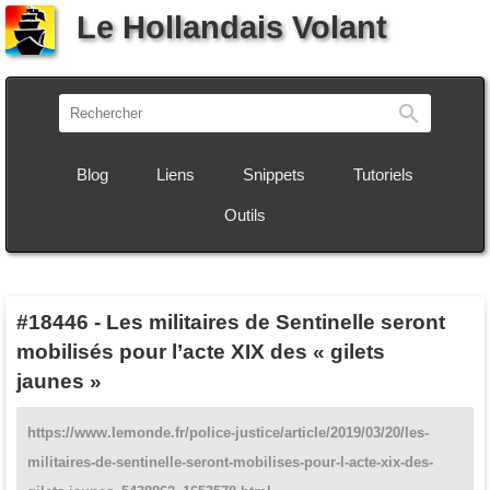
Le Hollandais Volant
Recherch
Blog
Liens
Snippets
Tutoriels
Outils
#18446
-
Les militaires de Sentinelle seront
mobilisés pour l’acte XIX des « gilets
jaunes »
https://www.lemonde.fr/police-justice/article/2019/03/20/les-
militaires-de-sentinelle-seront-mobilises-pour-l-acte-xix-des-