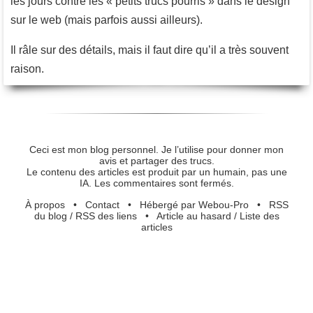
les jours contre les « petits trucs pourris » dans le design
sur le web (mais parfois aussi ailleurs).
Il râle sur des détails, mais il faut dire qu’il a très souvent
raison.
Ceci est mon blog personnel. Je l’utilise pour donner mon
avis et partager des trucs.
Le contenu des articles est produit par un humain, pas une
IA. Les commentaires sont fermés.
À propos
•
Contact
•
Hébergé par Webou-Pro
•
RSS
du blog
/
RSS des liens
•
Article au hasard
/
Liste des
articles