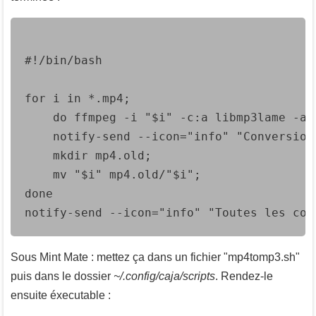
#!/bin/bash

for i in *.mp4;

	do ffmpeg -i "$i" -c:a libmp3lame -ab 320k -vn "$i.mp3";

	notify-send --icon="info" "Conversion terminée" "$i" --expire-time=2000;

	mkdir mp4.old;

	mv "$i" mp4.old/"$i";

done

notify-send --icon="info" "Toutes les con
Sous Mint Mate : mettez ça dans un fichier "mp4tomp3.sh"
puis dans le dossier
~/.config/caja/scripts
. Rendez-le
ensuite éxecutable :