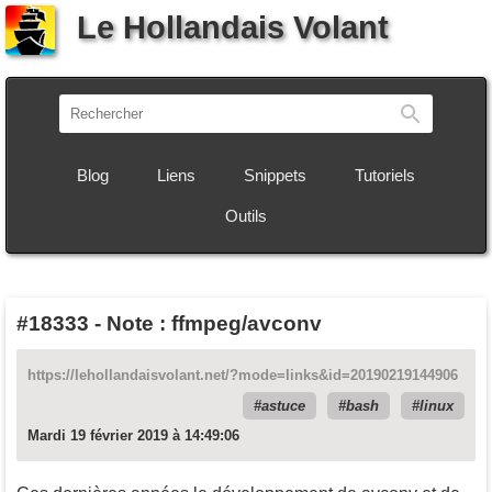
Le Hollandais Volant
Recherch
Blog
Liens
Snippets
Tutoriels
Outils
#18333
-
Note : ffmpeg/avconv
https://lehollandaisvolant.net/?mode=links&id=20190219144906
astuce
bash
linux
Mardi 19 février 2019 à 14:49:06