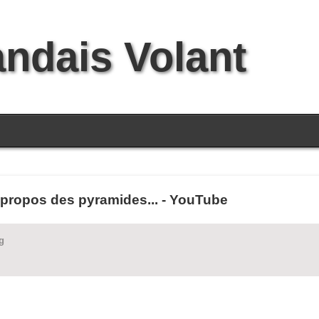
andais Volant
propos des pyramides... - YouTube
g