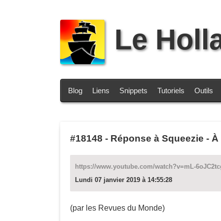
Le Holl
Blog
Liens
Snippets
Tutoriels
Outils
#18148
-
Réponse à Squeezie - À 
https://www.youtube.com/watch?v=mL-6oJC2tc
Lundi 07 janvier 2019 à 14:55:28
(par les Revues du Monde)