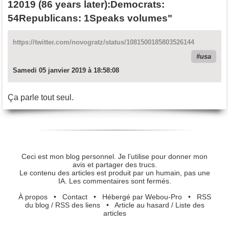
12019 (86 years later):Democrats:
54Republicans: 1Speaks volumes"
https://twitter.com/novogratz/status/1081500185803526144
usa
Samedi 05 janvier 2019 à 18:58:08
Ça parle tout seul.
Ceci est mon blog personnel. Je l’utilise pour donner mon
avis et partager des trucs.
Le contenu des articles est produit par un humain, pas une
IA. Les commentaires sont fermés.
À propos
•
Contact
•
Hébergé par Webou-Pro
•
RSS
du blog
/
RSS des liens
•
Article au hasard
/
Liste des
articles