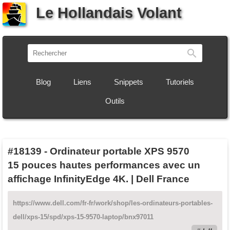
Le Hollandais Volant
Recherch
Blog
Liens
Snippets
Tutoriels
Outils
#18139
-
Ordinateur portable XPS 9570
15 pouces hautes performances avec un
affichage InfinityEdge 4K. | Dell France
https://www.dell.com/fr-fr/work/shop/les-ordinateurs-portables-
dell/xps-15/spd/xps-15-9570-laptop/bnx97011