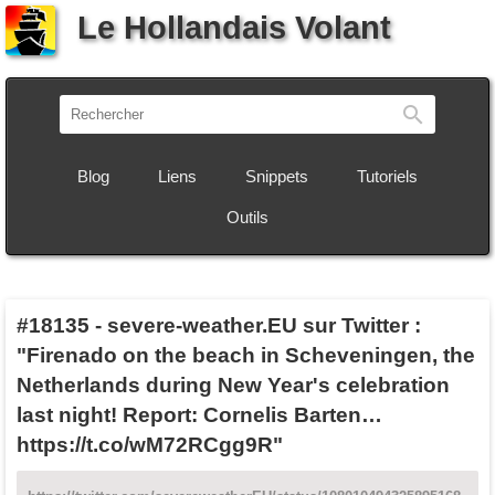
Le Hollandais Volant
Recherch
Blog
Liens
Snippets
Tutoriels
Outils
#18135
-
severe-weather.EU sur Twitter :
"Firenado on the beach in Scheveningen, the
Netherlands during New Year's celebration
last night! Report: Cornelis Barten…
https://t.co/wM72RCgg9R"