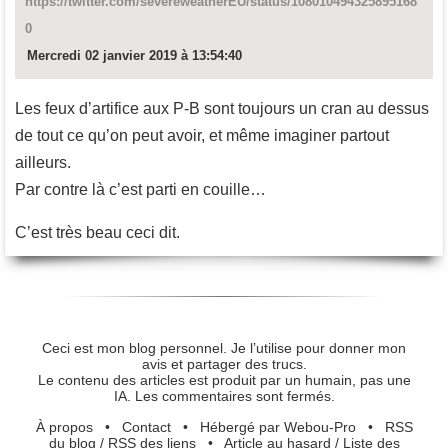
https://twitter.com/severeweatherEU/status/108010494325895168
0
Mercredi 02 janvier 2019 à 13:54:40
Les feux d’artifice aux P-B sont toujours un cran au dessus
de tout ce qu’on peut avoir, et même imaginer partout
ailleurs.
Par contre là c’est parti en couille…
C’est très beau ceci dit.
Ceci est mon blog personnel. Je l’utilise pour donner mon
avis et partager des trucs.
Le contenu des articles est produit par un humain, pas une
IA. Les commentaires sont fermés.
À propos
•
Contact
•
Hébergé par Webou-Pro
•
RSS
du blog
/
RSS des liens
•
Article au hasard
/
Liste des