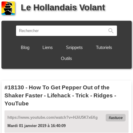
Le Hollandais Volant
Recherch
Blog
Liens
Snippets
Tutoriels
Outils
#18130
-
How To Get Pepper Out of the
Shaker Faster - Lifehack - Trick - Ridges -
YouTube
https://www.youtube.com/watch?v=HJiU5K7x6Xg
astuce
Mardi 01 janvier 2019 à 16:40:09