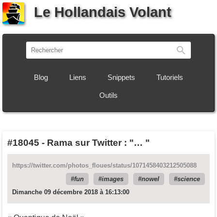
Le Hollandais Volant
Recherch
Blog
Liens
Snippets
Tutoriels
Outils
#18045
-
Rama sur Twitter : "… "
https://twitter.com/photos_floues/status/1071458403212505088
fun
images
nowel
science
Dimanche 09 décembre 2018 à 16:13:00