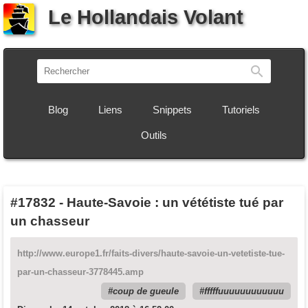
Le Hollandais Volant
Recherch
Blog
Liens
Snippets
Tutoriels
Outils
#17832
-
Haute-Savoie : un vététiste tué par
un chasseur
http://www.europe1.fr/faits-divers/haute-savoie-un-vetetiste-tue-
par-un-chasseur-3778445.amp
coup de gueule
fffffuuuuuuuuuuuu