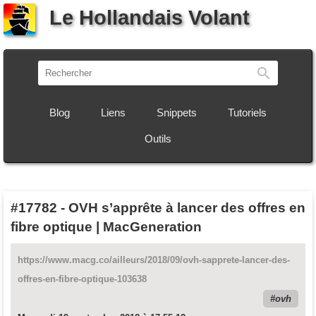
Le Hollandais Volant
Recherch
Blog
Liens
Snippets
Tutoriels
Outils
#17782
-
OVH s’apprête à lancer des offres en
fibre optique | MacGeneration
https://www.macg.co/ailleurs/2018/09/ovh-sapprete-lancer-des-
offres-en-fibre-optique-103638
ovh