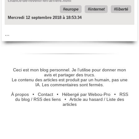
chance-de-revenir-en-arriere.html
europe
internet
liberté
Mercredi 12 septembre 2018 à 18:53:34
…
Ceci est mon blog personnel. Je l’utilise pour donner mon
avis et partager des trucs.
Le contenu des articles est produit par un humain, pas une
IA. Les commentaires sont fermés.
À propos
•
Contact
•
Hébergé par Webou-Pro
•
RSS
du blog
/
RSS des liens
•
Article au hasard
/
Liste des
articles