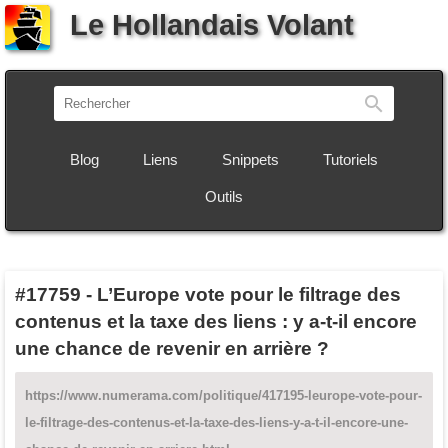
Le Hollandais Volant
Recherch
Blog
Liens
Snippets
Tutoriels
Outils
#17759
-
L’Europe vote pour le filtrage des
contenus et la taxe des liens : y a-t-il encore
une chance de revenir en arrière ?
https://www.numerama.com/politique/417195-leurope-vote-pour-
le-filtrage-des-contenus-et-la-taxe-des-liens-y-a-t-il-encore-une-