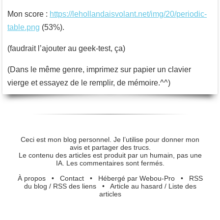
Mon score :
https://lehollandaisvolant.net/img/20/periodic-
table.png
(53%).
(faudrait l’ajouter au geek-test, ça)
(Dans le même genre, imprimez sur papier un clavier
vierge et essayez de le remplir, de mémoire.^^)
Ceci est mon blog personnel. Je l’utilise pour donner mon
avis et partager des trucs.
Le contenu des articles est produit par un humain, pas une
IA. Les commentaires sont fermés.
À propos
•
Contact
•
Hébergé par Webou-Pro
•
RSS
du blog
/
RSS des liens
•
Article au hasard
/
Liste des
articles