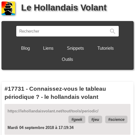
Le Hollandais Volant
Recherch
Blog
Liens
Snippets
Tutoriels
Outils
#17731
-
Connaissez-vous le tableau
périodique ? - le hollandais volant
https://lehollandaisvolant.net/tout/tools/periodic/
geek
jeu
science
Mardi 04 septembre 2018 à 17:19:34