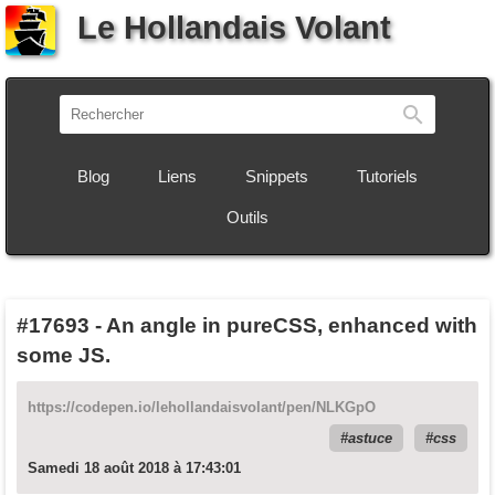
Le Hollandais Volant
Recherch
Blog
Liens
Snippets
Tutoriels
Outils
#17693
-
An angle in pureCSS, enhanced with
some JS.
https://codepen.io/lehollandaisvolant/pen/NLKGpO
astuce
css
Samedi 18 août 2018 à 17:43:01