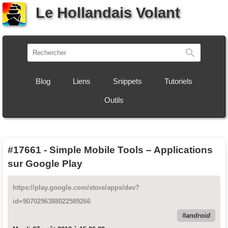
Le Hollandais Volant
Recherch
Blog
Liens
Snippets
Tutoriels
Outils
#17661
-
Simple Mobile Tools – Applications
sur Google Play
https://play.google.com/store/apps/dev?
id=9070296388022589266
android