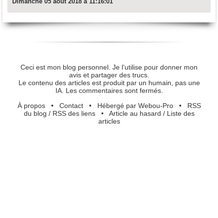
Dimanche 05 août 2018 à 11:16:01
Ceci est mon blog personnel. Je l’utilise pour donner mon
avis et partager des trucs.
Le contenu des articles est produit par un humain, pas une
IA. Les commentaires sont fermés.
À propos
•
Contact
•
Hébergé par Webou-Pro
•
RSS
du blog
/
RSS des liens
•
Article au hasard
/
Liste des
articles