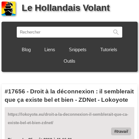
Le Hollandais Volant
Recherch
Blog
Liens
Snippets
Tutoriels
Outils
#17656
-
Droit à la déconnexion : il semblerait
que ça existe bel et bien - ZDNet - Lokoyote
https://lokoyote.eu/droit-a-la-deconnexion-il-semblerait-que-ca-
existe-bel-et-bien-zdnet/
travail