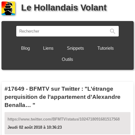
Le Hollandais Volant
Recherch
Blog
Liens
Snippets
Tutoriels
Outils
#17649
-
BFMTV sur Twitter : "L’étrange
perquisition de l’appartement d’Alexandre
Benalla… "
https://www.twitter.com/BFMTV/status/1024718091681517568
Jeudi 02 août 2018 à 10:36:23