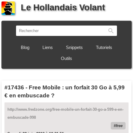
Le Hollandais Volant
Recherch
Blog
Liens
Snippets
Tutoriels
Outils
#17436
-
Free Mobile : un forfait 30 Go à 5,99
€ en embuscade ?
http://www.fredzone.org/free-mobile-un-forfait-30-go-a-599-e-en-
embuscade-998
free