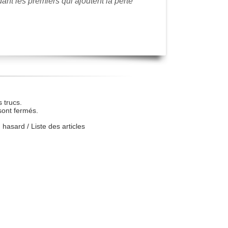
t les premiers qui ajoutent la perte
 trucs.
sont fermés.
u hasard
/
Liste des articles