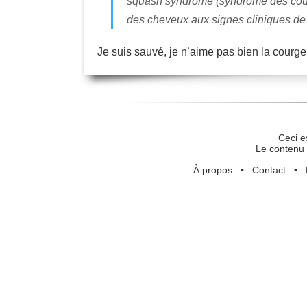
squash syndrome (syndrome des courg
des cheveux aux signes cliniques de
Je suis sauvé, je n’aime pas bien la courge 
Ceci e
Le contenu 
À propos
•
Contact
•