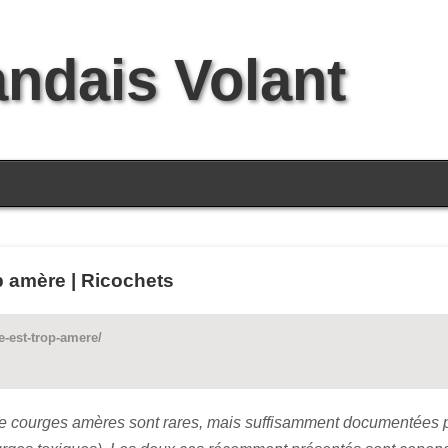
andais Volant
p amère | Ricochets
e-est-trop-amere/
de courges amères sont rares, mais suffisamment documentées pour