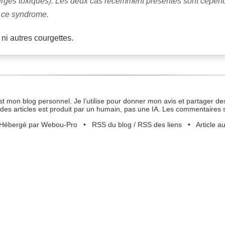
es toxiques). Les deux cas récemment présentés sont cependan
 ce syndrome.
ni autres courgettes.
st mon blog personnel. Je l’utilise pour donner mon avis et partager des
des articles est produit par un humain, pas une IA. Les commentaires 
Hébergé par Webou-Pro
•
RSS du blog
/
RSS des liens
•
Article a