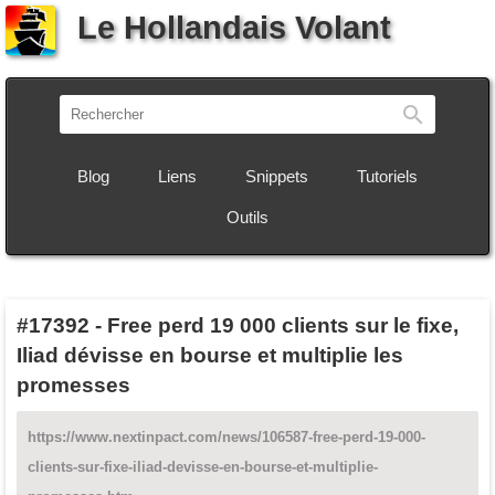
Le Hollandais Volant
Recherch
Blog
Liens
Snippets
Tutoriels
Outils
#17392
-
Free perd 19 000 clients sur le fixe,
Iliad dévisse en bourse et multiplie les
promesses
https://www.nextinpact.com/news/106587-free-perd-19-000-
clients-sur-fixe-iliad-devisse-en-bourse-et-multiplie-