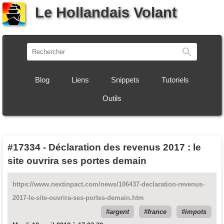
Le Hollandais Volant
Recherch
Blog
Liens
Snippets
Tutoriels
Outils
#17334
-
Déclaration des revenus 2017 : le
site ouvrira ses portes demain
https://www.nextinpact.com/news/106437-declaration-revenus-
2017-le-site-ouvrira-ses-portes-demain.htm
argent
france
impots