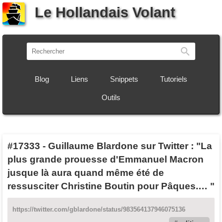
Le Hollandais Volant
Recherch
Blog
Liens
Snippets
Tutoriels
Outils
#17333
-
Guillaume Blardone sur Twitter : "La
plus grande prouesse d'Emmanuel Macron
jusque là aura quand même été de
ressusciter Christine Boutin pour Pâques.… "
https://twitter.com/gblardone/status/983564137946075136