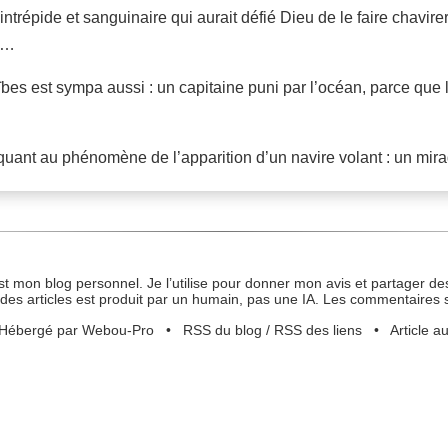
intrépide et sanguinaire qui aurait défié Dieu de le faire chavirer
ps…
bes est sympa aussi : un capitaine puni par l’océan, parce que l
 quant au phénomène de l’apparition d’un navire volant : un mira
st mon blog personnel. Je l’utilise pour donner mon avis et partager des
des articles est produit par un humain, pas une IA. Les commentaires 
Hébergé par Webou-Pro
•
RSS du blog
/
RSS des liens
•
Article a