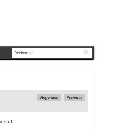
Rechercher
légendes
science
du Sud.