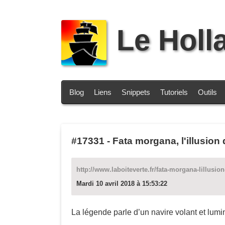
Le Holl
Blog
Liens
Snippets
Tutoriels
Outils
#17331
-
Fata morgana, l'illusion
http://www.laboiteverte.fr/fata-morgana-lillusion
Mardi 10 avril 2018 à 15:53:22
La légende parle d’un navire volant et lumin