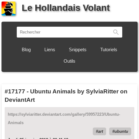
Le Hollandais Volant
Recherch
Blog
Liens
Snippets
Tutoriels
Outils
#17177
-
Ubuntu Animals by SylviaRitter on
DeviantArt
https://sylviaritter.deviantart.com/gallery/59957223/Ubuntu-
Animals
art
ubuntu