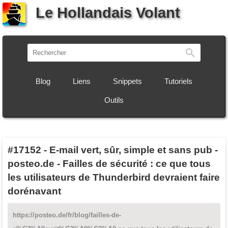
Le Hollandais Volant
Recherch
Blog
Liens
Snippets
Tutoriels
Outils
#17152
-
E-mail vert, sûr, simple et sans pub -
posteo.de - Failles de sécurité : ce que tous
les utilisateurs de Thunderbird devraient faire
dorénavant
https://posteo.de/fr/blog/failles-de-