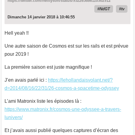
https://twitter.com/neiltyson/status/952265886110502912
NdGT
tv
Dimanche 14 janvier 2018 à 10:46:55
Hell yeah !!
Une autre saison de Cosmos est sur les rails et est prévue
pour 2019 !
La première saison est juste magnifique !
J’en avais parlé ici :
https://lehollandaisvolant.net/?
d=2014/08/16/22/31/26-cosmos-a-spacetime-odyssey
L’ami Matronix liste les épisodes là :
https://www.matronix.fr/cosmos-une-odyssee-a-travers-
lunivers/
Et j’avais aussi publié quelques captures d’écran des