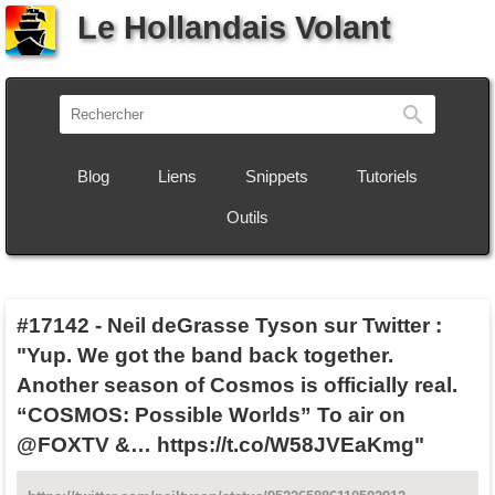
Le Hollandais Volant
Recherch
Blog
Liens
Snippets
Tutoriels
Outils
#17142
-
Neil deGrasse Tyson sur Twitter :
"Yup. We got the band back together.
Another season of Cosmos is officially real.
“COSMOS: Possible Worlds” To air on
@FOXTV &… https://t.co/W58JVEaKmg"