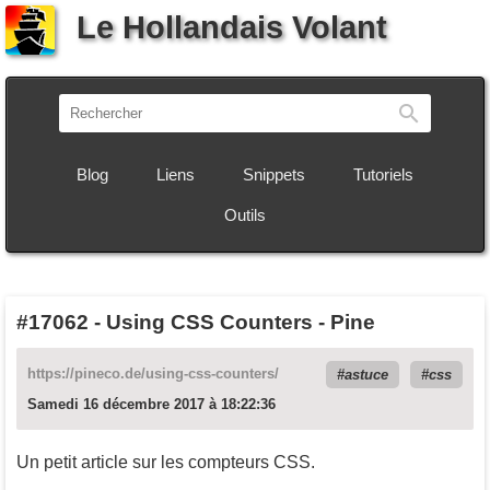
Le Hollandais Volant
Recherch
Blog
Liens
Snippets
Tutoriels
Outils
#17062
-
Using CSS Counters - Pine
https://pineco.de/using-css-counters/
astuce
css
Samedi 16 décembre 2017 à 18:22:36
Un petit article sur les compteurs CSS.