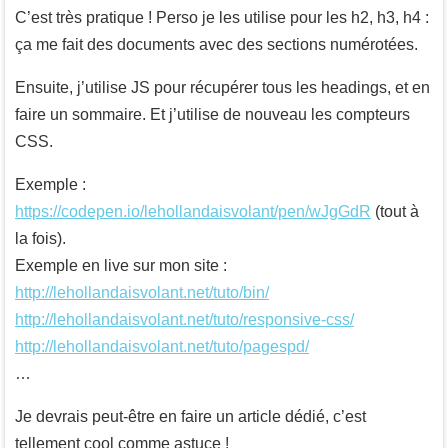
C’est très pratique ! Perso je les utilise pour les h2, h3, h4 :
ça me fait des documents avec des sections numérotées.
Ensuite, j’utilise JS pour récupérer tous les headings, et en
faire un sommaire. Et j’utilise de nouveau les compteurs
CSS.
Exemple :
https://codepen.io/lehollandaisvolant/pen/wJgGdR
(tout à
la fois).
Exemple en live sur mon site :
http://lehollandaisvolant.net/tuto/bin/
http://lehollandaisvolant.net/tuto/responsive-css/
http://lehollandaisvolant.net/tuto/pagespd/
…
Je devrais peut-être en faire un article dédié, c’est
tellement cool comme astuce !