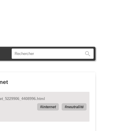
Rechercher
rnet
ernet_5229906_4408996.html
internet
neutralité