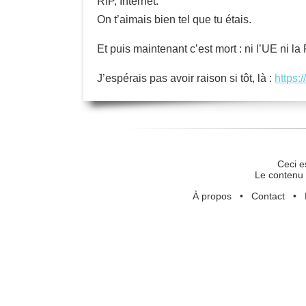
RIP, Internet.
On t’aimais bien tel que tu étais.
Et puis maintenant c’est mort : ni l’UE ni la
J’espérais pas avoir raison si tôt, là :
https:
Ceci e
Le contenu 
À propos
•
Contact
•