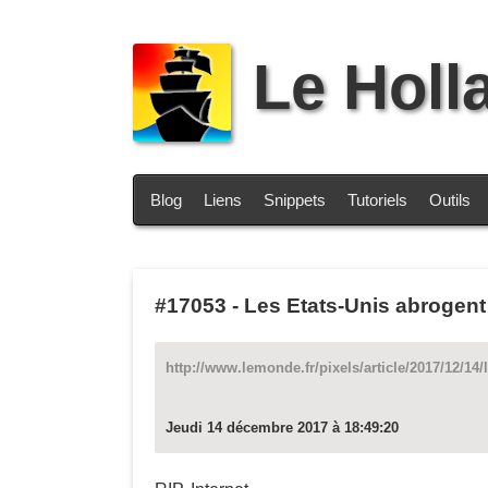
Le Holl
Blog
Liens
Snippets
Tutoriels
Outils
#17053
-
Les Etats-Unis abrogent 
http://www.lemonde.fr/pixels/article/2017/12/14/
Jeudi 14 décembre 2017 à 18:49:20