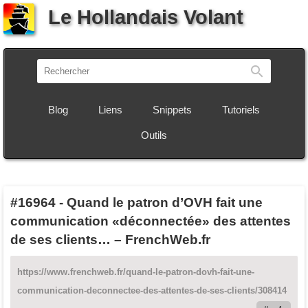
Le Hollandais Volant
Recherch
Blog
Liens
Snippets
Tutoriels
Outils
#16964
-
Quand le patron d’OVH fait une
communication «déconnectée» des attentes
de ses clients… – FrenchWeb.fr
https://www.frenchweb.fr/quand-le-patron-dovh-fait-une-
communication-deconnectee-des-attentes-de-ses-clients/308414