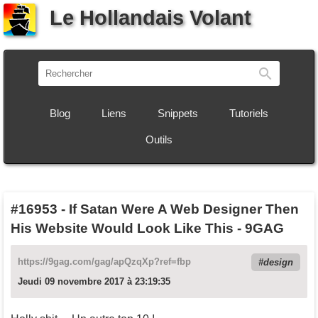
Le Hollandais Volant
Recherch
Blog
Liens
Snippets
Tutoriels
Outils
#16953
-
If Satan Were A Web Designer Then
His Website Would Look Like This - 9GAG
https://9gag.com/gag/apQzqXp?ref=fbp
design
Jeudi 09 novembre 2017 à 23:19:35