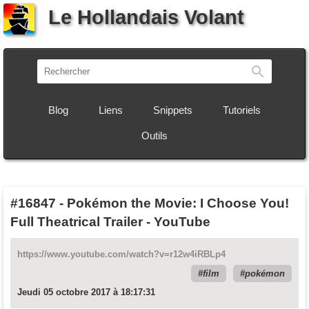
Le Hollandais Volant
Recherch
Blog
Liens
Snippets
Tutoriels
Outils
#16847
-
Pokémon the Movie: I Choose You!
Full Theatrical Trailer - YouTube
https://www.youtube.com/watch?v=r12w4iRBLp4
film
pokémon
Jeudi 05 octobre 2017 à 18:17:31