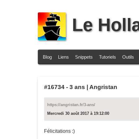
Le Holl
Blog
Liens
Snippets
Tutoriels
Outils
#16734
-
3 ans | Angristan
https://angristan.fr/3-ans/
Mercredi 30 août 2017 à 19:12:00
Félicitations :)