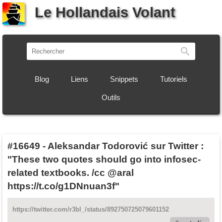
Le Hollandais Volant
Recherch
Blog
Liens
Snippets
Tutoriels
Outils
#16649
-
Aleksandar Todorović sur Twitter :
"These two quotes should go into infosec-
related textbooks. /cc @aral
https://t.co/g1DNnuan3f"
https://twitter.com/r3bl_/status/892750725079601152