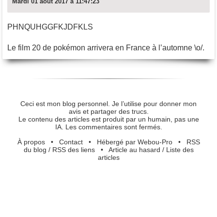
Mardi 01 août 2017 à 11:47:23
PHNQUHGGFKJDFKLS
Le film 20 de pokémon arrivera en France à l’automne \o/.
Ceci est mon blog personnel. Je l’utilise pour donner mon
avis et partager des trucs.
Le contenu des articles est produit par un humain, pas une
IA. Les commentaires sont fermés.
À propos
•
Contact
•
Hébergé par Webou-Pro
•
RSS
du blog
/
RSS des liens
•
Article au hasard
/
Liste des
articles