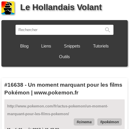
Le Hollandais Volant
Recherch
Blog
Liens
Snippets
Tutoriels
Outils
#16638
-
Un moment marquant pour les films
Pokémon | www.pokemon.fr
http://www.pokemon.com/fr/actus-pokemon/un-moment-
marquant-pour-les-films-pokemon/
cinema
pokémon