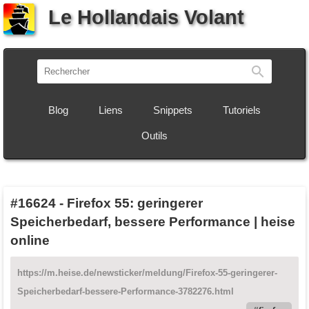
Le Hollandais Volant
Recherch
Blog
Liens
Snippets
Tutoriels
Outils
#16624
-
Firefox 55: geringerer
Speicherbedarf, bessere Performance | heise
online
https://m.heise.de/newsticker/meldung/Firefox-55-geringerer-
Speicherbedarf-bessere-Performance-3782276.html