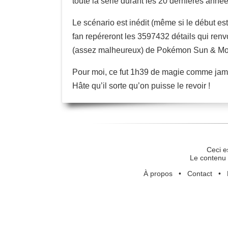
toute la série durant les 20 dernières année
Le scénario est inédit (même si le début est
fan repéreront les 3597432 détails qui renvo
(assez malheureux) de Pokémon Sun & Moon,
Pour moi, ce fut 1h39 de magie comme jam
Hâte qu’il sorte qu’on puisse le revoir !
Ceci e
Le contenu 
À propos
•
Contact
•