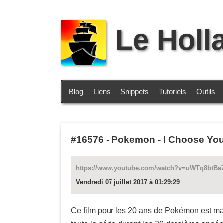
Le Holl
Blog
Liens
Snippets
Tutoriels
Outils
#16576
-
Pokemon - I Choose You! 
https://www.youtube.com/watch?v=uWTq8btBa
Vendredi 07 juillet 2017 à 01:29:29
Ce film pour les 20 ans de Pokémon est magn