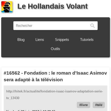
Le Hollandais Volant
Recherch
Blog
Liens
Snippets
Tutoriels
Outils
#16562
-
Fondation : le roman d'Isaac Asimov
sera adapté à la télévision
http://hitek.fr/actualite/fondation-isaac-isamov-adaptation-serie-
tv_13430
livre
télé