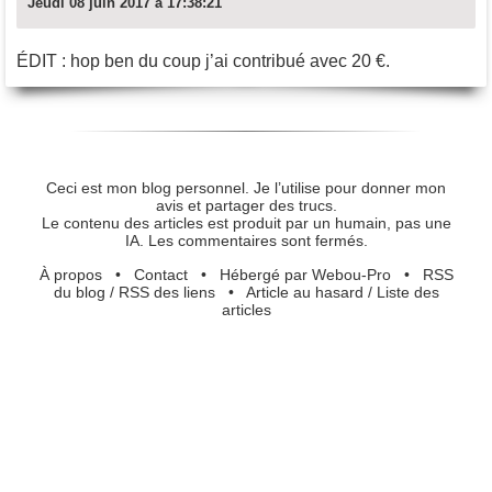
Jeudi 08 juin 2017 à 17:38:21
ÉDIT : hop ben du coup j’ai contribué avec 20 €.
Ceci est mon blog personnel. Je l’utilise pour donner mon
avis et partager des trucs.
Le contenu des articles est produit par un humain, pas une
IA. Les commentaires sont fermés.
À propos
•
Contact
•
Hébergé par Webou-Pro
•
RSS
du blog
/
RSS des liens
•
Article au hasard
/
Liste des
articles