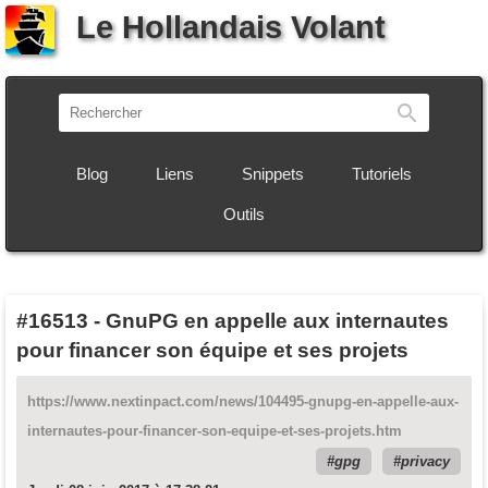
Le Hollandais Volant
Recherch
Blog
Liens
Snippets
Tutoriels
Outils
#16513
-
GnuPG en appelle aux internautes
pour financer son équipe et ses projets
https://www.nextinpact.com/news/104495-gnupg-en-appelle-aux-
internautes-pour-financer-son-equipe-et-ses-projets.htm
gpg
privacy