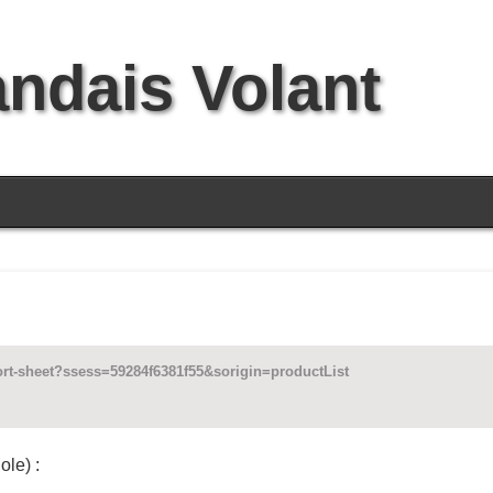
andais Volant
ort-sheet?ssess=59284f6381f55&sorigin=productList
le) :