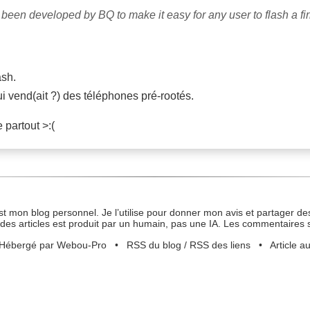
een developed by BQ to make it easy for any user to flash a fi
ash.
 vend(ait ?) des téléphones pré-rootés.
 partout >:(
st mon blog personnel. Je l’utilise pour donner mon avis et partager des
des articles est produit par un humain, pas une IA. Les commentaires 
Hébergé par Webou-Pro
•
RSS du blog
/
RSS des liens
•
Article a