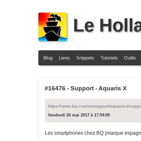
Le Holl
Blog
Liens
Snippets
Tutoriels
Outils
#16476
-
Support - Aquaris X
https://www.bq.com/en/support/aquaris-x/supp
Vendredi 26 mai 2017 à 17:54:05
Les smartphones chez BQ (marque espagno