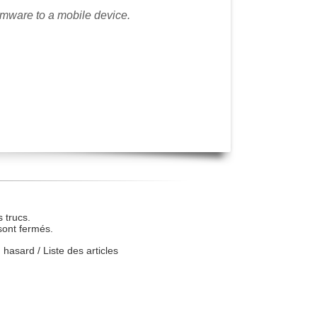
rmware to a mobile device.
 trucs.
sont fermés.
u hasard
/
Liste des articles