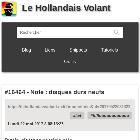
Le Hollandais Volant
Recherch
Blog
Liens
Snippets
Tutoriels
Outils
#16464
-
Note : disques durs neufs
https://lehollandaisvolant.net/?mode=links&id=20170522081323
fail
fffffuuuuuuuuuuuu
Lundi 22 mai 2017 à 08:13:23