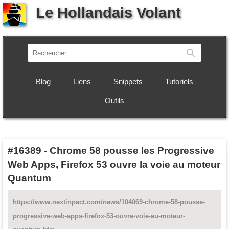
Le Hollandais Volant
Recherch
Blog
Liens
Snippets
Tutoriels
Outils
#16389
-
Chrome 58 pousse les Progressive
Web Apps, Firefox 53 ouvre la voie au moteur
Quantum
https://www.nextinpact.com/news/104069-chrome-58-pousse-
progressive-web-apps-firefox-53-ouvre-voie-au-moteur-