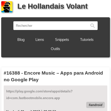
Le Hollandais Volant
Recherch
Blog
Liens
Snippets
Tutoriels
Outils
#16388
-
Encore Music – Apps para Android
no Google Play
https://play.google.com/store/apps/details?
id=com.fastbootmobile.encore.app
android