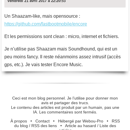
Vendredi 21 avril 2017 à 22:20:53
Un Shaazam-like, mais opensource :
https://github.com/fastbootmobile/encore
Et les permissions sont clean : micro, internet et fichiers.
Je n’utilise pas Shaazam mais Soundhound, qui est un
peu moins fancy. Il reste néanmoins assez intrusif (accès
gps, etc.). Je vais tester Encore Music.
Ceci est mon blog personnel. Je l’utilise pour donner mon
avis et partager des trucs.
Le contenu des articles est produit par un humain, pas une
IA. Les commentaires sont fermés.
À propos
•
Contact
•
Hébergé par Webou-Pro
•
RSS
du blog
/
RSS des liens
•
Article au hasard
/
Liste des