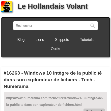
Le Hollandais Volant
Recherch
Blog
Liens
Snippets
Tutoriels
Outils
#16263
-
Windows 10 intègre de la publicité
dans son explorateur de fichiers - Tech -
Numerama
http://www.numerama.com/tech/239591-windows-10-integre-de-
la-publicite-dans-son-explorateur-de-fichiers.html