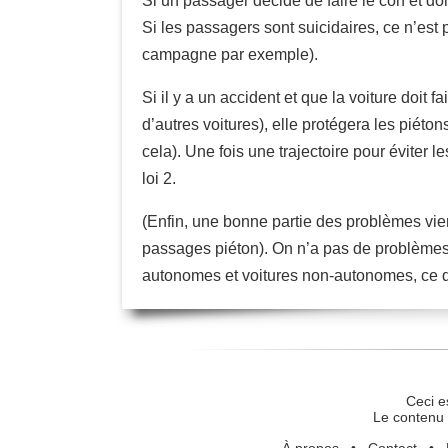
Si un passager décide de faire le con et don
Si les passagers sont suicidaires, ce n’est p
campagne par exemple).
Si il y a un accident et que la voiture doit
d’autres voitures), elle protégera les piéton
cela). Une fois une trajectoire pour éviter 
loi 2.
(Enfin, une bonne partie des problèmes vie
passages piéton). On n’a pas de problèmes 
autonomes et voitures non-autonomes, ce qui
Ceci e
Le contenu 
À propos
•
Contact
•