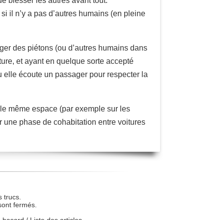
de blesser les autres avant tout.
 si il n’y a pas d’autres humains (en pleine
otéger des piétons (ou d’autres humains dans
oiture, et ayant en quelque sorte accepté
 ou elle écoute un passager pour respecter la
s le même espace (par exemple sur les
r une phase de cohabitation entre voitures
 trucs.
sont fermés.
u hasard
/
Liste des articles