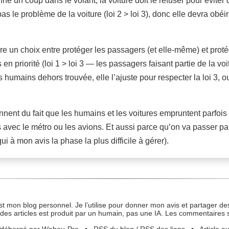
ne un coup dans le volant, la voiture doit le refuser pour éviter 
as le problème de la voiture (loi 2 > loi 3), donc elle devra obéir
 faire un choix entre protéger les passagers (et elle-même) et pr
s en priorité (loi 1 > loi 3 — les passagers faisant partie de la v
les humains dehors trouvée, elle l’ajuste pour respecter la loi 3,
nnent du fait que les humains et les voitures empruntent parfoi
avec le métro ou les avions. Et aussi parce qu’on va passer pa
 à mon avis la phase la plus difficile à gérer).
st mon blog personnel. Je l’utilise pour donner mon avis et partager des
des articles est produit par un humain, pas une IA. Les commentaires 
Hébergé par Webou-Pro
•
RSS du blog
/
RSS des liens
•
Article a