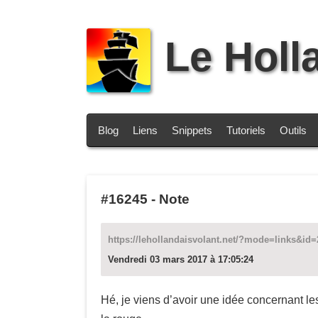
Le Holl
Blog
Liens
Snippets
Tutoriels
Outils
#16245
-
Note
https://lehollandaisvolant.net/?mode=links&id
Vendredi 03 mars 2017 à 17:05:24
Hé, je viens d’avoir une idée concernant l