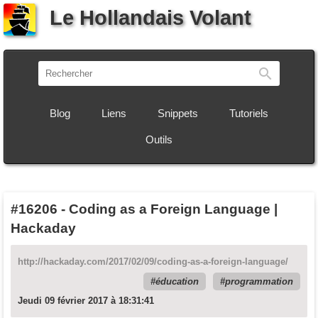
Le Hollandais Volant
Recherch
Blog
Liens
Snippets
Tutoriels
Outils
#16206
-
Coding as a Foreign Language |
Hackaday
http://hackaday.com/2017/02/09/coding-as-a-foreign-language/
éducation
programmation
Jeudi 09 février 2017 à 18:31:41