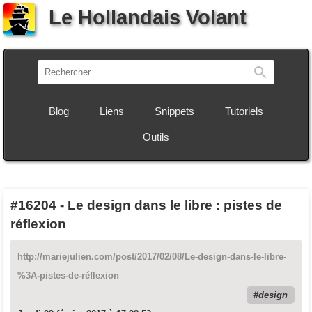
Le Hollandais Volant
Recherch
Blog
Liens
Snippets
Tutoriels
Outils
#16204
-
Le design dans le libre : pistes de
réflexion
http://mariejulien.com/post/2017/02/08/Le-design-dans-le-libre-
%3A-pistes-de-réflexion
design