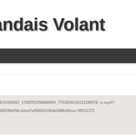
andais Volant
790-4/15400267_1782593358660454_7753654234121240576_n.mp4?
00038bf58cd2ed7ef5002410b8a588b4&oe=5853137C