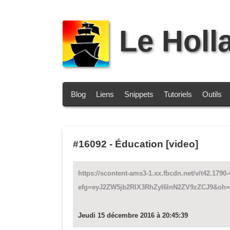
Le Holl
Blog
Liens
Snippets
Tutoriels
Outils
#16092
-
Éducation [video]
https://scontent-ams3-1.xx.fbcdn.net/v/t42.1
efg=eyJ2ZW5jb2RlX3RhZyI6InN2ZV9zZCJ9&oh=
Jeudi 15 décembre 2016 à 20:45:39