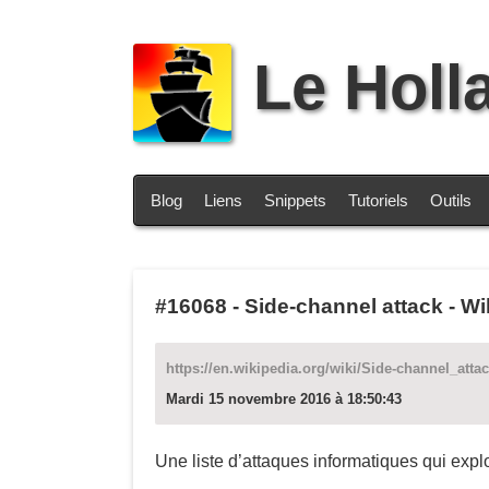
Le Holl
Blog
Liens
Snippets
Tutoriels
Outils
#16068
-
Side-channel attack - Wi
https://en.wikipedia.org/wiki/Side-channel_atta
Mardi 15 novembre 2016 à 18:50:43
Une liste d’attaques informatiques qui explo