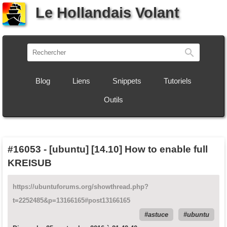
Le Hollandais Volant
Recherch
Blog
Liens
Snippets
Tutoriels
Outils
#16053
-
[ubuntu] [14.10] How to enable full
KREISUB
https://ubuntuforums.org/showthread.php?
t=2252485&p=13166165#post13166165
astuce
ubuntu