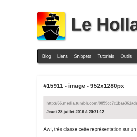
Le Holl
Blog
Liens
Snippets
Tutoriels
Outils
#15911
-
image - 952x1280px
http://66.media.tumblr.com/0859cc7c1bae361a
Jeudi 28 juillet 2016 à 20:31:12
Awi, très classe cette représentation sur un 