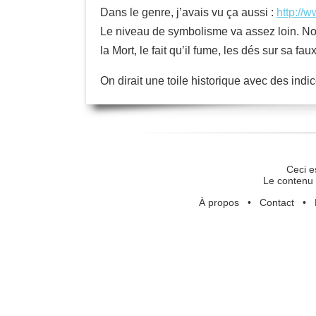
Dans le genre, j’avais vu ça aussi :
http://
Le niveau de symbolisme va assez loin. Note
la Mort, le fait qu’il fume, les dés sur sa fa
On dirait une toile historique avec des ind
Ceci e
Le contenu 
À propos
•
Contact
•