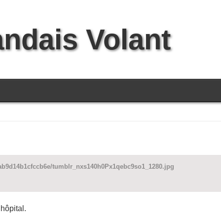
andais Volant
dab9d14b1cfccb6e/tumblr_nxs140h0Px1qebc9so1_1280.jpg
hôpital.