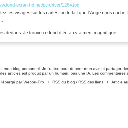
www.fond-ecran-hd.net/pc-driver/1284.jpg
z les visages sur les cartes, ou le fait que l’Ange nous cache 
ux…
ices dedans. Je trouve ce fond d’écran vraiment magnifique.
st mon blog personnel. Je l’utilise pour donner mon avis et partager des
des articles est produit par un humain, pas une IA. Les commentaires 
Hébergé par Webou-Pro
•
RSS du blog
/
RSS des liens
•
Article a